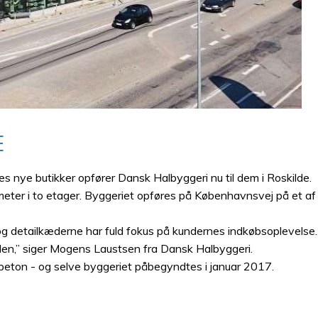
E
es nye butikker opfører Dansk Halbyggeri nu til dem i Roskilde.
atmeter i to etager. Byggeriet opføres på Københavnsvej på et 
g detailkæderne har fuld fokus på kundernes indkøbsoplevelse. Nå
den,” siger Mogens Laustsen fra Dansk Halbyggeri.
beton - og selve byggeriet påbegyndtes i januar 2017.